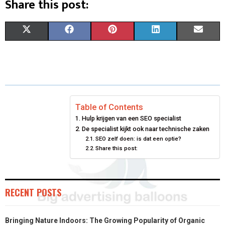
Share this post:
S
S
S
S
S
X
F
P
L
E
H
H
H
H
H
(
A
I
I
M
A
A
A
A
A
T
C
N
N
A
R
R
R
R
R
W
E
T
K
I
E
E
E
E
E
I
B
E
E
L
Table of Contents
Hulp krijgen van een SEO specialist
O
O
O
O
O
T
O
R
D
De specialist kijkt ook naar technische zaken
N
N
SEO zelf doen: is dat een optie?
N
N
N
T
O
E
I
Share this post:
E
K
S
N
R
T
RECENT POSTS
)
Bringing Nature Indoors: The Growing Popularity of Organic