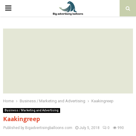
PRIMARY
MENU
Home
Business / Marketing and Advertising
Kaakingreep
Business / Marketing and Advertising
Kaakingreep
Published by Bigadvertisingballoons.com
July 5, 2018
0
990