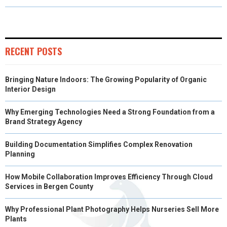
O
O
O
O
O
T
O
R
D
N
N
N
N
N
T
O
E
I
E
K
S
N
RECENT POSTS
R
T
Bringing Nature Indoors: The Growing Popularity of Organic
)
Interior Design
Why Emerging Technologies Need a Strong Foundation from a
Brand Strategy Agency
Building Documentation Simplifies Complex Renovation
Planning
How Mobile Collaboration Improves Efficiency Through Cloud
Services in Bergen County
Why Professional Plant Photography Helps Nurseries Sell More
Plants