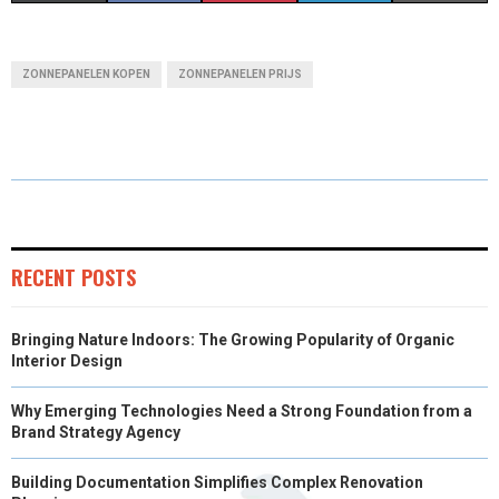
H
H
H
H
H
(
A
I
I
M
A
A
A
A
A
T
C
N
N
A
ZONNEPANELEN KOPEN
ZONNEPANELEN PRIJS
R
R
R
R
R
W
E
T
K
I
E
E
E
E
E
I
B
E
E
L
O
O
O
O
O
T
O
R
D
N
N
N
N
N
T
O
E
I
E
K
S
N
RECENT POSTS
R
T
Bringing Nature Indoors: The Growing Popularity of Organic
)
Interior Design
Why Emerging Technologies Need a Strong Foundation from a
Brand Strategy Agency
Building Documentation Simplifies Complex Renovation