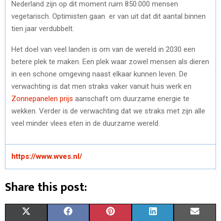
Nederland zijn op dit moment ruim 850.000 mensen
vegetarisch. Optimisten gaan er van uit dat dit aantal binnen
tien jaar verdubbelt.
Het doel van veel landen is om van de wereld in 2030 een
betere plek te maken. Een plek waar zowel mensen als dieren
in een schone omgeving naast elkaar kunnen leven. De
verwachting is dat men straks vaker vanuit huis werk en
Zonnepanelen prijs
aanschaft om duurzame energie te
wekken. Verder is de verwachting dat we straks met zijn alle
veel minder vlees eten in de duurzame wereld.
https://www.wves.nl/
Share this post:
S
S
S
S
S
X
F
P
L
E