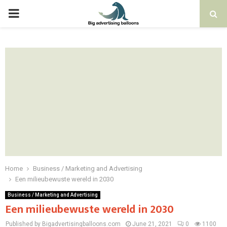
PRIMARY
MENU
Home
Business / Marketing and Advertising
Een milieubewuste wereld in 2030
Business / Marketing and Advertising
Een milieubewuste wereld in 2030
Published by Bigadvertisingballoons.com
June 21, 2021
0
1100